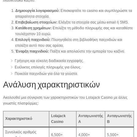
διαδικτυακά καζίνο:
Δημιουργία λογαριασμού:
Επισκεφτείτε το casino και συμπληρώστε τα
απαραίτητα στοιχεία.
Επιβεβαίωση στοιχείων:
Ελέγξτε τα στοιχεία σας μέσω email ή SMS.
Κατάθεση χρημάτων:
Επιλέξτε τη μέθοδο πληρωμής σας και καταθέστε
τουλάχιστον 10 ευρώ.
Επιλογή παιχνιδιού:
Πλοηγηθείτε στη βιβλιοθήκη παιχνιδιών και
επιλέξτε αυτό που σας αρέσει.
Έναρξη παιχνιδιού:
Παίξτε και απολαύστε την εμπειρία του καζίνο.
Γρήγορη και εύκολη διαδικασία εγγραφής.
Ευέλικτες επιλογές πληρωμής για όλους.
Ποικιλία παιχνιδιών για όλα τα γούστα.
Ανάλυση χαρακτηριστικών
Ακολουθεί μια σύγκριση των χαρακτηριστικών του Lolajack Casino με άλλες
γνωστές πλατφόρμες:
Lolajack
Ανταγωνιστής
Ανταγωνιστής
Χαρακτηριστικό
Casino
Α
Β
Συνολικός αριθμός
6,500+
4,000+
5,500+