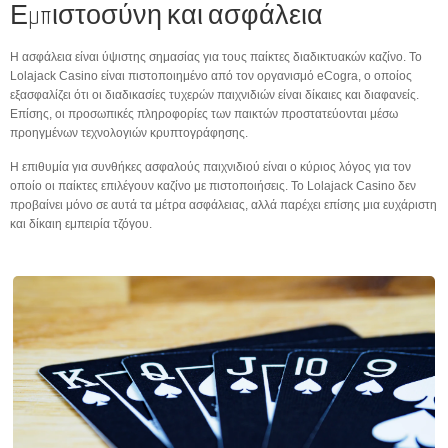
Εμπιστοσύνη και ασφάλεια
Η ασφάλεια είναι ύψιστης σημασίας για τους παίκτες διαδικτυακών καζίνο. Το
Lolajack Casino είναι πιστοποιημένο από τον οργανισμό eCogra, ο οποίος
εξασφαλίζει ότι οι διαδικασίες τυχερών παιχνιδιών είναι δίκαιες και διαφανείς.
Επίσης, οι προσωπικές πληροφορίες των παικτών προστατεύονται μέσω
προηγμένων τεχνολογιών κρυπτογράφησης.
Η επιθυμία για συνθήκες ασφαλούς παιχνιδιού είναι ο κύριος λόγος για τον
οποίο οι παίκτες επιλέγουν καζίνο με πιστοποιήσεις. Το Lolajack Casino δεν
προβαίνει μόνο σε αυτά τα μέτρα ασφάλειας, αλλά παρέχει επίσης μια ευχάριστη
και δίκαιη εμπειρία τζόγου.